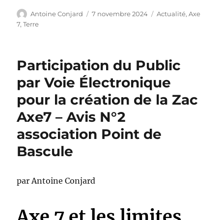
Auteur
Publié
Catégories
Antoine Conjard
7 novembre 2024
Actualité
,
Axe
le
7
,
Terre
Participation du Public
par Voie Électronique
pour la création de la Zac
Axe7 – Avis N°2
association Point de
Bascule
par Antoine Conjard
Axe 7 et les limites