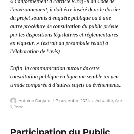
« Conformément à l’article R.123-8 du Code de
l’environnement, il doit être inséré dans le dossier
du projet soumis à enquête publique ou à une
autre procédure de consultation du public prévue
par les dispositions législatives et réglementaires
en vigueur. » (extrait du préambule relatif à
l’élaboration de l’avis)
Enfin, la communication autour de cette
consultation publique en ligne me semble un peu
timide comparée à d’autres sujets ou événements…
Auteur
Publié
Catégories
Antoine Conjard
7 novembre 2024
Actualité
,
Axe
le
7
,
Terre
Participation du Public