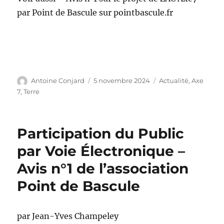
par Point de Bascule sur pointbascule.fr
Auteur
Publié
Catégories
Antoine Conjard
5 novembre 2024
Actualité
,
Axe
le
7
,
Terre
Participation du Public
par Voie Électronique –
Avis n°1 de l’association
Point de Bascule
par Jean-Yves Champeley