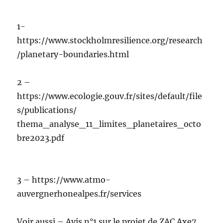
1-
https://www.stockholmresilience.org/research
/planetary-boundaries.html
2 –
https://www.ecologie.gouv.fr/sites/default/file
s/publications/
thema_analyse_11_limites_planetaires_octo
bre2023.pdf
3 – https://www.atmo-
auvergnerhonealpes.fr/services
Voir aussi – Avis n°1 sur le projet de ZAC Axe7