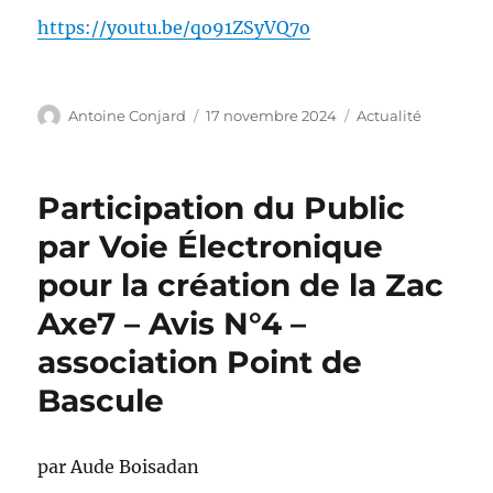
https://youtu.be/qo91ZSyVQ7o
Auteur
Publié
Catégories
Antoine Conjard
17 novembre 2024
Actualité
le
Participation du Public
par Voie Électronique
pour la création de la Zac
Axe7 – Avis N°4 –
association Point de
Bascule
par Aude Boisadan